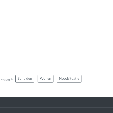
Schulden
Wonen
Noodsituatie
acties in
: