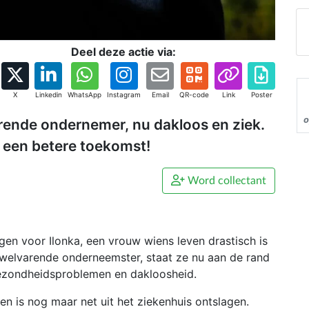
Deel deze actie via:
X
Linkedin
WhatsApp
Instagram
Email
QR-code
Link
Poster
o
arende ondernemer, nu dakloos en ziek.
r een betere toekomst!
Word collectant
n voor Ilonka, een vrouw wiens leven drastisch is
 welvarende onderneemster, staat ze nu aan de rand
gezondheidsproblemen en dakloosheid.
n is nog maar net uit het ziekenhuis ontslagen.