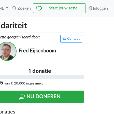
Start jouw actie
NL
Zoeken
Inloggen
dariteit
ctie georganiseerd door:
Contact
Fred Eijkenboom
1 donatie
 5
van
€ 20.000
ingezameld
NU DONEREN
onaties