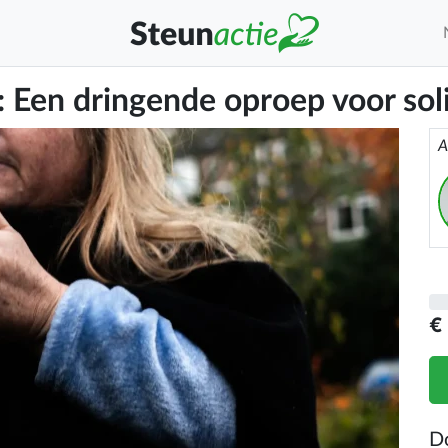
 Een dringende oproep voor soli
A
€
D