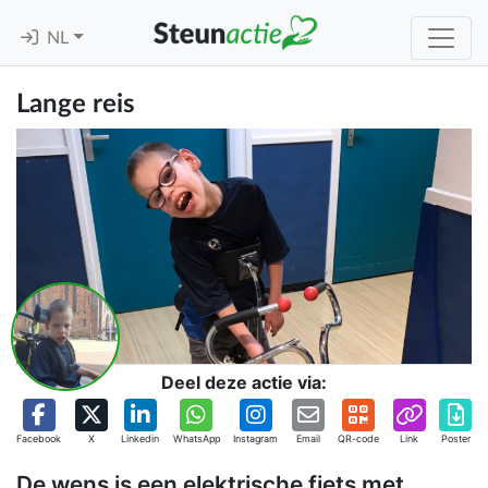
NL
Lange reis
Deel deze actie via:
Facebook
X
Linkedin
WhatsApp
Instagram
Email
QR-code
Link
Poster
De wens is een elektrische fiets met