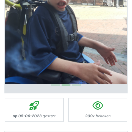
Previous
Next
op 05-06-2023
gestart
209
x bekeken