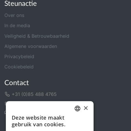
Steunactie
Over ons
In de media
Veiligheid & Betrouwbaarheid
Algemene voorwaarden
Privacybeleid
Cookiebeleid
Contact
+31 (0)85 488 4765
Contactformulier
×
Helpcentrum
Deze website maakt
DUTCH
gebruik van cookies.
FRENCH