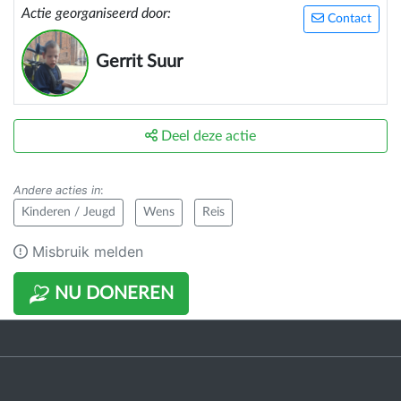
Actie georganiseerd door:
Contact
Gerrit Suur
Deel deze actie
Andere acties in
:
Kinderen / Jeugd
Wens
Reis
Misbruik melden
NU DONEREN