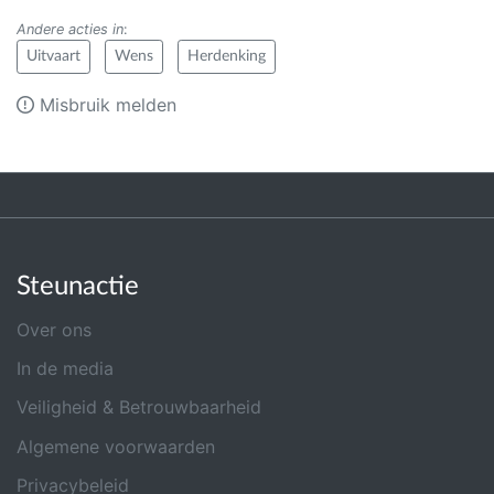
Andere acties in
:
Uitvaart
Wens
Herdenking
Misbruik melden
Steunactie
Over ons
In de media
Veiligheid & Betrouwbaarheid
Algemene voorwaarden
Privacybeleid