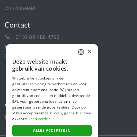
Cookiebeleid
Contact
+31 (0)85 488 4765
Contactformulier
×
Helpcentrum
Deze website maakt
DUTCH
gebruik van cookies.
FRENCH
Wij gebruiken cookies om de
gebruikerservaring te verbeteren en voor
ENGLISH
advertentiepersonalisatie. Wij maken
gebruik van cookies en mobiele advertentie-
ID's voor gepersonaliseerde en niet-
Volg ons
gepersonaliseerde advertenties. Door op
'Alles accepteren' te klikken, gaat u hiermee
akkoord.
Lees verder
ALLES ACCEPTEREN