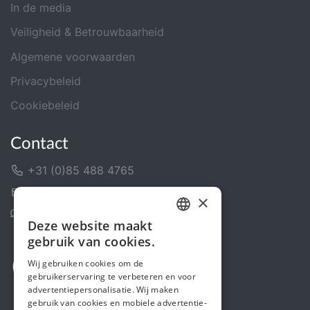
In de media
Veiligheid & Betrouwbaarheid
Algemene voorwaarden
Privacybeleid
Cookiebeleid
Contact
+31 (0)85 488 4765
Contactformulier
×
Helpcentrum
Deze website maakt
DUTCH
gebruik van cookies.
FRENCH
Wij gebruiken cookies om de
gebruikerservaring te verbeteren en voor
ENGLISH
advertentiepersonalisatie. Wij maken
gebruik van cookies en mobiele advertentie-