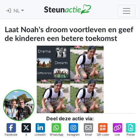
NL
Laat Noah's droom voortleven en geef
de kinderen een betere toekomst
Deel deze actie via:
Facebook
X
Linkedin
WhatsApp
Instagram
Email
QR-code
Link
Poster