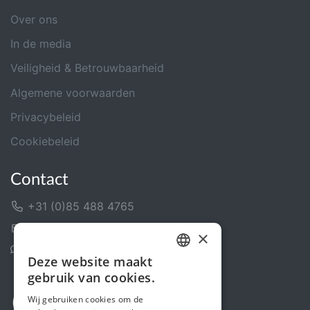
Over ons
In de media
Veiligheid & Betrouwbaarheid
Algemene voorwaarden
Privacybeleid
Cookiebeleid
Contact
+31 (0)85 488 4765
Contactformulier
×
Helpcentrum
Deze website maakt
DUTCH
gebruik van cookies.
FRENCH
Wij gebruiken cookies om de