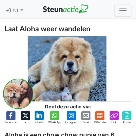
NL
Laat Aloha weer wandelen
Deel deze actie via:
Facebook
X
Linkedin
WhatsApp
Instagram
Email
QR-code
Link
Poster
Aloha is een chow chow pupje van 6