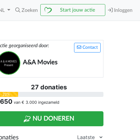
Start jouw actie
NL
Zoeken
Inloggen
ctie georganiseerd door:
Contact
A&A Movies
27 donaties
22%
 650
van
€ 3.000
ingezameld
NU DONEREN
onaties