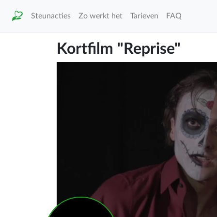
Steunacties
Zo werkt het
Tarieven
FAQ
Kortfilm "Reprise"