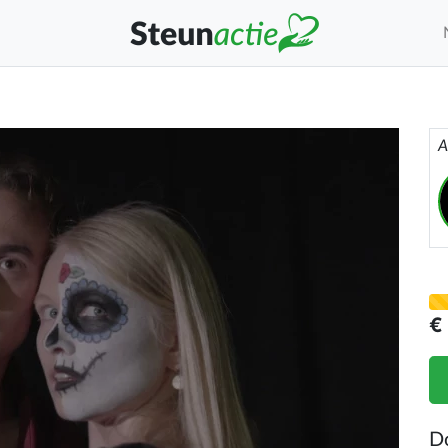
A
€
D