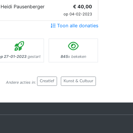
Heidi Pausenberger
€ 40,00
op 04-02-2023
Toon alle donaties
op 27-01-2023
gestart
845
x bekeken
Creatief
Kunst & Cultuur
Andere acties in
: