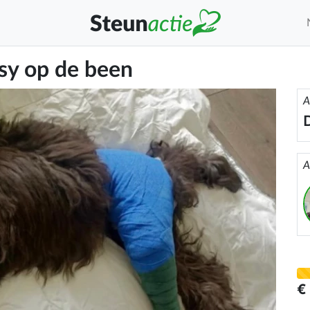
sy op de been
A
D
A
€