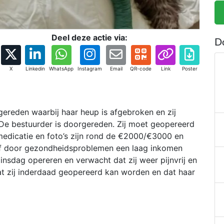
Deel deze actie via:
D
X
Linkedin
WhatsApp
Instagram
Email
QR-code
Link
Poster
ereden waarbij haar heup is afgebroken en zij
 De bestuurder is doorgereden. Zij moet geopereerd
edicatie en foto’s zijn rond de €2000/€3000 en
elf door gezondheidsproblemen een laag inkomen
dinsdag opereren en verwacht dat zij weer pijnvrij en
dat zij inderdaad geopereerd kan worden en dat haar