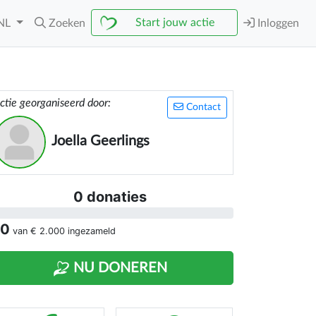
Start jouw actie
NL
Zoeken
Inloggen
ctie georganiseerd door:
Contact
Joella Geerlings
0 donaties
 0
van
€ 2.000
ingezameld
NU DONEREN