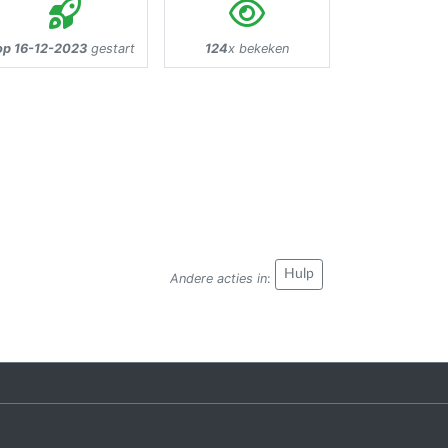
op 16-12-2023
gestart
124
x bekeken
Hulp
Andere acties in
: