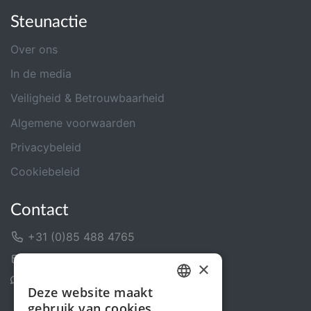
Steunactie
Over ons
In de media
Veiligheid & Betrouwbaarheid
Algemene voorwaarden
Privacybeleid
Cookiebeleid
Contact
+31 (0)85 488 4765
Contactformulier
×
Helpcentrum
Deze website maakt
DUTCH
gebruik van cookies.