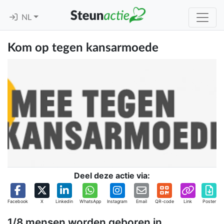
NL
Kom op tegen kansarmoede
Deel deze actie via:
Facebook
X
Linkedin
WhatsApp
Instagram
Email
QR-code
Link
Poster
1/8 mensen worden geboren in