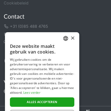
Cookiebeleid
Contact
+31 (0)85 488 4765
Contactformulier
×
Helpcentrum
Deze website maakt
DUTCH
gebruik van cookies.
FRENCH
Wij gebruiken cookies om de
gebruikerservaring te verbeteren en voor
ENGLISH
advertentiepersonalisatie. Wij maken
gebruik van cookies en mobiele advertentie-
ID's voor gepersonaliseerde en niet-
Volg ons
gepersonaliseerde advertenties. Door op
'Alles accepteren' te klikken, gaat u hiermee
akkoord.
Lees verder
ALLES ACCEPTEREN