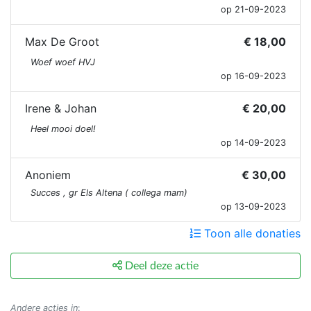
op 21-09-2023
Wat we doen
Max De Groot
€ 18,00
Woef woef HVJ
Wij richten ons op kinderen en gezinnen die leven
op 16-09-2023
in de meest geïsoleerde en arme gebieden van
Indonesië, waar andere hulporganisaties niet of
Irene & Johan
€ 20,00
nauwelijks komen. Deze gebieden zijn lastig
Heel mooi doel!
bereikbaar. Heel veel gezinnen kunnen amper het
op 14-09-2023
hoofd boven water houden. Goede medische
voorzieningen ontbreken evenals kennis over
Anoniem
€ 30,00
hygiëne, gezondheid, gezonde voeding,
Succes , gr Els Altena ( collega mam)
geboortebeperking etc.
op 13-09-2023
Toon alle donaties
Kinderen die geboren worden met een beperking
krijgen hierdoor niet de zorg die ze nodig hebben
Deel deze actie
met vaak desastreuze gevolgen. Zo zijn er kinderen
die kampen met ernstige vergroeiingen ten gevolge
van niet behandelde brandwonden, of
Andere acties in
: