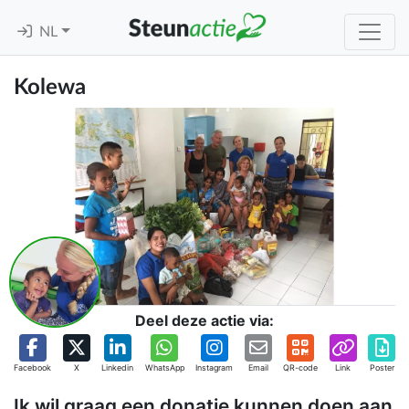
NL
Kolewa
Deel deze actie via:
Facebook
X
Linkedin
WhatsApp
Instagram
Email
QR-code
Link
Poster
Ik wil graag een donatie kunnen doen aan