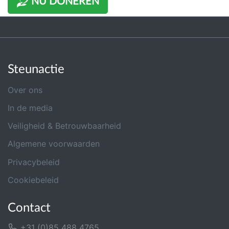
NU DONEREN
Steunactie
Over ons
In de media
Veiligheid & Betrouwbaarheid
Algemene voorwaarden
Privacybeleid
Cookiebeleid
Contact
+31 (0)85 488 4765