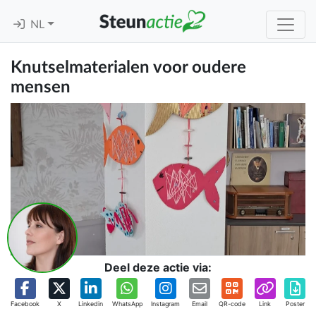
NL
Knutselmaterialen voor oudere
mensen
Deel deze actie via:
Facebook
X
Linkedin
WhatsApp
Instagram
Email
QR-code
Link
Poster