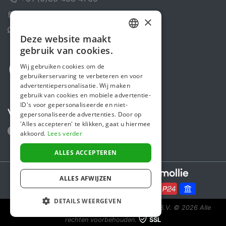
Contactformulier
×
Helpcentrum
Deze website maakt
DUTCH
gebruik van cookies.
FRENCH
Wij gebruiken cookies om de
gebruikerservaring te verbeteren en voor
ENGLISH
advertentiepersonalisatie. Wij maken
gebruik van cookies en mobiele advertentie-
ID's voor gepersonaliseerde en niet-
Volg ons
gepersonaliseerde advertenties. Door op
'Alles accepteren' te klikken, gaat u hiermee
akkoord.
Lees verder
ALLES ACCEPTEREN
Secure payments powered by
ALLES AFWIJZEN
DETAILS WEERGEVEN
Steunactie is een initiatief van Sponsor Europe B.V.
© 2026 Alle
rechten voorbehouden.
SSL