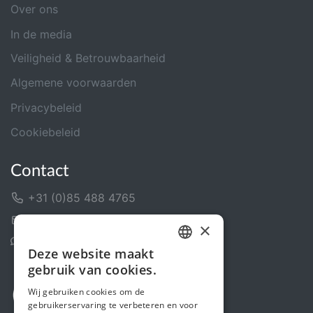
Over ons
In de media
Veiligheid & Betrouwbaarheid
Algemene voorwaarden
Privacybeleid
Cookiebeleid
Contact
+31 (0)85 488 4765
Contactformulier
×
Helpcentrum
Deze website maakt
DUTCH
gebruik van cookies.
FRENCH
Wij gebruiken cookies om de
gebruikerservaring te verbeteren en voor
ENGLISH