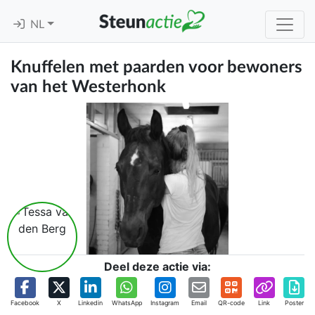
NL
Knuffelen met paarden voor bewoners
van het Westerhonk
Deel deze actie via:
Facebook
X
Linkedin
WhatsApp
Instagram
Email
QR-code
Link
Poster