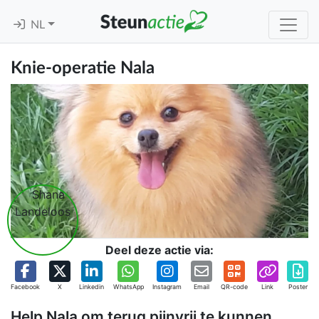
NL
Knie-operatie Nala
Deel deze actie via:
Facebook
X
Linkedin
WhatsApp
Instagram
Email
QR-code
Link
Poster
Help Nala om terug pijnvrij te kunnen