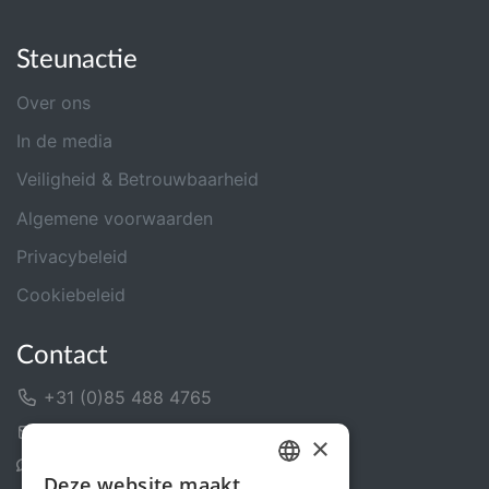
Steunactie
Over ons
In de media
Veiligheid & Betrouwbaarheid
Algemene voorwaarden
Privacybeleid
Cookiebeleid
Contact
+31 (0)85 488 4765
Contactformulier
×
Helpcentrum
Deze website maakt