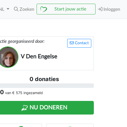
Start jouw actie
NL
Zoeken
Inloggen
ctie georganiseerd door:
Contact
V Den Engelse
0 donaties
 0
van
€ 575
ingezameld
NU DONEREN