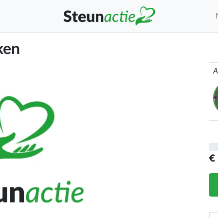
ken
A
€