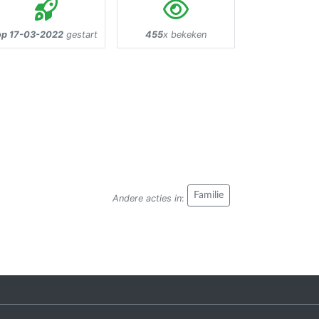
op 17-03-2022
gestart
455
x bekeken
Familie
Andere acties in
: