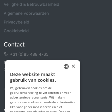
Veiligheid & Betrouwbaarheid
Algemene voorwaarden
Privacybeleid
Cookiebeleid
Contact
+31 (0)85 488 4765
Contactformulier
×
Helpcentrum
Deze website maakt
DUTCH
gebruik van cookies.
FRENCH
Wij gebruiken cookies om de
gebruikerservaring te verbeteren en voor
ENGLISH
advertentiepersonalisatie. Wij maken
gebruik van cookies en mobiele advertentie-
ID's voor gepersonaliseerde en niet-
Volg ons
gepersonaliseerde advertenties. Door op