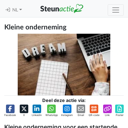
NL
Kleine onderneming
Deel deze actie via:
Facebook
X
Linkedin
WhatsApp
Instagram
Email
QR-code
Link
Poster
Kleine onderneming voor een startende