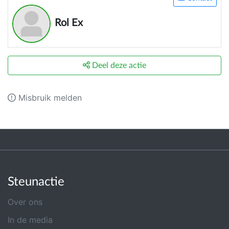
Rol Ex
Deel deze actie
Misbruik melden
Steunactie
Over ons
In de media