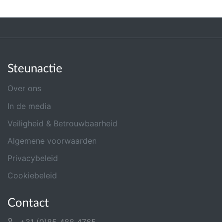
Steunactie
Over ons
In de media
Veiligheid & Betrouwbaarheid
Algemene voorwaarden
Privacybeleid
Cookiebeleid
Contact
+31 (0)85 488 4765