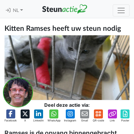
NL
Kitten Ramses heeft uw steun nodig
Deel deze actie via:
Facebook
X
Linkedin
WhatsApp
Instagram
Email
QR-code
Link
Poster
Ramses is de opvang binnengebracht