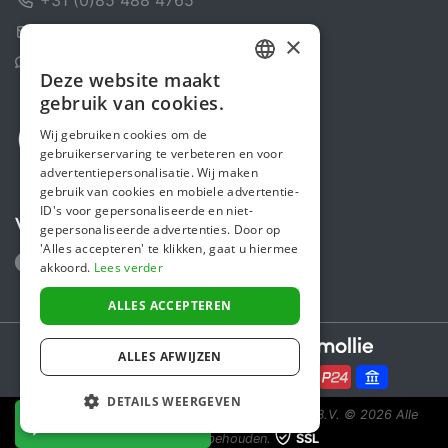
Contactformulier
×
Helpcentrum
Deze website maakt
DUTCH
gebruik van cookies.
FRENCH
Wij gebruiken cookies om de
gebruikerservaring te verbeteren en voor
ENGLISH
advertentiepersonalisatie. Wij maken
gebruik van cookies en mobiele advertentie-
ID's voor gepersonaliseerde en niet-
Volg ons
gepersonaliseerde advertenties. Door op
'Alles accepteren' te klikken, gaat u hiermee
akkoord.
Lees verder
ALLES ACCEPTEREN
Secure payments powered by
ALLES AFWIJZEN
DETAILS WEERGEVEN
Steunactie is een initiatief van Sponsor Europe B.V.
© 2026 Alle
NU DONEREN
rechten voorbehouden.
SSL