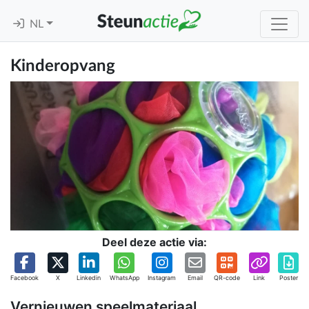
NL
Kinderopvang
Deel deze actie via:
Facebook
X
Linkedin
WhatsApp
Instagram
Email
QR-code
Link
Poster
Vernieuwen speelmateriaal