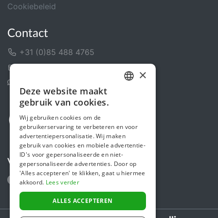
Cookiebeleid
Contact
+31 (0)85 488 4765
Contactformulier
×
Helpcentrum
Deze website maakt
DUTCH
gebruik van cookies.
FRENCH
Wij gebruiken cookies om de
gebruikerservaring te verbeteren en voor
ENGLISH
advertentiepersonalisatie. Wij maken
gebruik van cookies en mobiele advertentie-
ID's voor gepersonaliseerde en niet-
Volg ons
gepersonaliseerde advertenties. Door op
'Alles accepteren' te klikken, gaat u hiermee
akkoord.
Lees verder
ALLES ACCEPTEREN