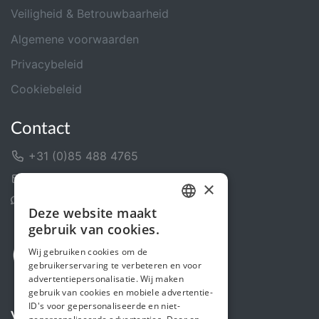
Veiligheid & Betrouwbaarheid
Algemene voorwaarden
Privacybeleid
Cookiebeleid
Contact
+31 (0)85 488 4765
Contactformulier
×
Helpcentrum
Deze website maakt
DUTCH
gebruik van cookies.
FRENCH
Wij gebruiken cookies om de
gebruikerservaring te verbeteren en voor
ENGLISH
advertentiepersonalisatie. Wij maken
gebruik van cookies en mobiele advertentie-
ID's voor gepersonaliseerde en niet-
Volg ons