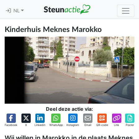
NL
Kinderhuis Meknes Marokko
Deel deze actie via:
Facebook
X
Linkedin
WhatsApp
Instagram
Email
QR-code
Link
Poster
Wij willen in Marokko in de plaats Meknes