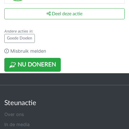
Deel deze actie
Andere acties in
:
Goede Doelen
Misbruik melden
NU DONEREN
Steunactie
Over ons
In de media