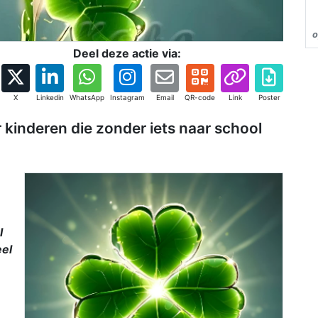
o
Deel deze actie via:
X
Linkedin
WhatsApp
Instagram
Email
QR-code
Link
Poster
inderen die zonder iets naar school
l
eel