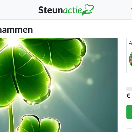
rhammen
A
€