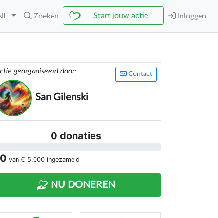
Start jouw actie
NL
Zoeken
Inloggen
ctie georganiseerd door:
Contact
San Gilenski
0 donaties
 0
van
€ 5.000
ingezameld
NU DONEREN