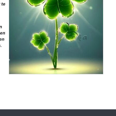
 te
n
men
ren
.