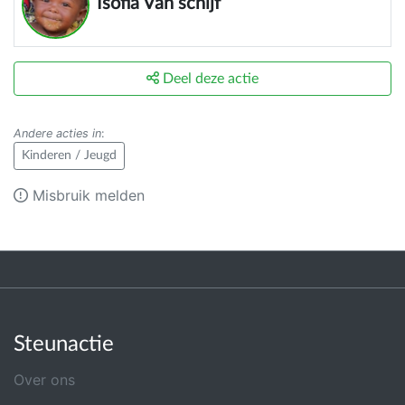
Isofia Van schijf
Deel deze actie
Andere acties in
:
Kinderen / Jeugd
Misbruik melden
Steunactie
Over ons