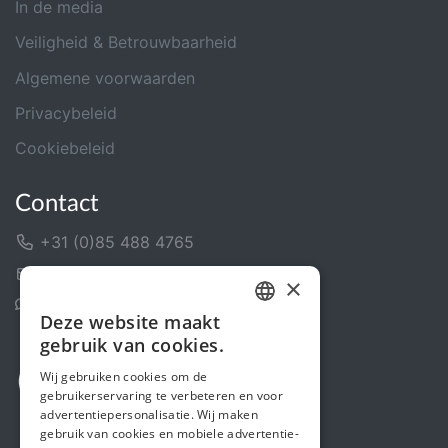
In de media
Veiligheid & Betrouwbaarheid
Algemene voorwaarden
Privacybeleid
Cookiebeleid
Contact
+31 (0)85 488 4765
Contactformulier
×
Helpcentrum
Deze website maakt
DUTCH
gebruik van cookies.
FRENCH
Wij gebruiken cookies om de
gebruikerservaring te verbeteren en voor
ENGLISH
advertentiepersonalisatie. Wij maken
gebruik van cookies en mobiele advertentie-