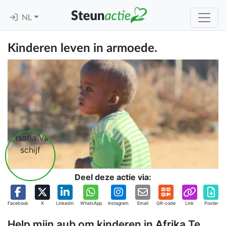
NL
Kinderen leven in armoede.
Deel deze actie via:
Facebook
X
Linkedin
WhatsApp
Instagram
Email
QR-code
Link
Poster
Help mijn aub om kinderen in Afrika Te