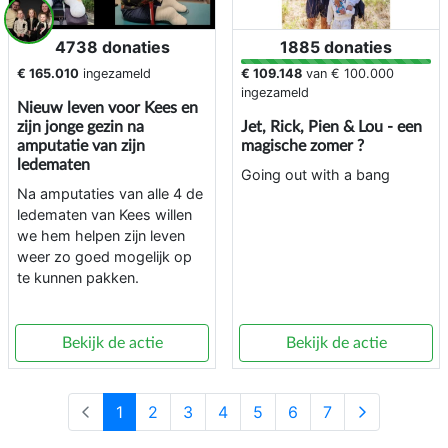
4738 donaties
1885 donaties
€ 165.010
ingezameld
€ 109.148
van
€ 100.000
ingezameld
Nieuw leven voor Kees en
zijn jonge gezin na
Jet, Rick, Pien & Lou - een
amputatie van zijn
magische zomer ?
ledematen
Going out with a bang
Na amputaties van alle 4 de
ledematen van Kees willen
we hem helpen zijn leven
weer zo goed mogelijk op
te kunnen pakken.
Bekijk de actie
Bekijk de actie
1
2
3
4
5
6
7