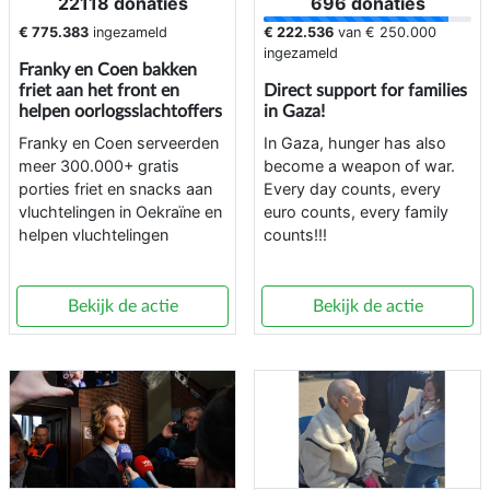
22118 donaties
696 donaties
€ 775.383
ingezameld
€ 222.536
van
€ 250.000
ingezameld
Franky en Coen bakken
friet aan het front en
Direct support for families
helpen oorlogsslachtoffers
in Gaza!
Franky en Coen serveerden
In Gaza, hunger has also
meer 300.000+ gratis
become a weapon of war.
porties friet en snacks aan
Every day counts, every
vluchtelingen in Oekraïne en
euro counts, every family
helpen vluchtelingen
counts!!!
Bekijk de actie
Bekijk de actie