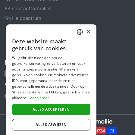
Contactformulier
Helpcentrum
×
Deze website maakt
DUTCH
gebruik van cookies.
FRENCH
Wij gebruiken cookies om de
Deel ons
gebruikerservaring te verbeteren en voor
ENGLISH
advertentiepersonalisatie. Wij maken
gebruik van cookies en mobiele advertentie-
ID's voor gepersonaliseerde en niet-
Volg ons
gepersonaliseerde advertenties. Door op
'Alles accepteren' te klikken, gaat u hiermee
akkoord.
Lees verder
ALLES ACCEPTEREN
Secure payments powered by
ALLES AFWIJZEN