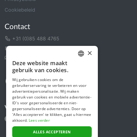
Cookiebeleid
Contact
+31 (0)85 488 4765
Contactformulier
×
Helpcentrum
Deze website maakt
DUTCH
gebruik van cookies.
FRENCH
Wij gebruiken cookies om de
gebruikerservaring te verbeteren en voor
ENGLISH
advertentiepersonalisatie. Wij maken
gebruik van cookies en mobiele advertentie-
ID's voor gepersonaliseerde en niet-
Volg ons
gepersonaliseerde advertenties. Door op
'Alles accepteren' te klikken, gaat u hiermee
akkoord.
Lees verder
ALLES ACCEPTEREN