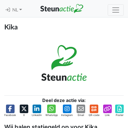
NL
Kika
Deel deze actie via:
Facebook
X
Linkedin
WhatsApp
Instagram
Email
QR-code
Link
Poster
Wij halen statiegeld op voor Kika