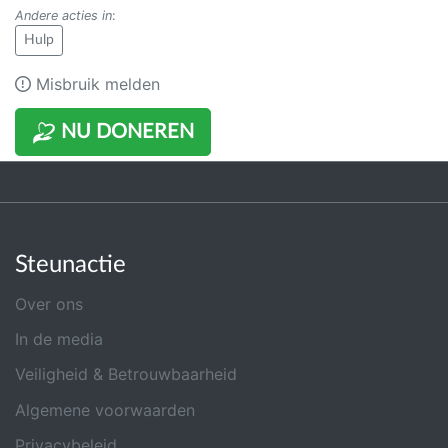
Andere acties in
:
Hulp
Misbruik melden
NU DONEREN
Steunactie
Over ons
In de media
Veiligheid & Betrouwbaarheid
Algemene voorwaarden
Privacybeleid