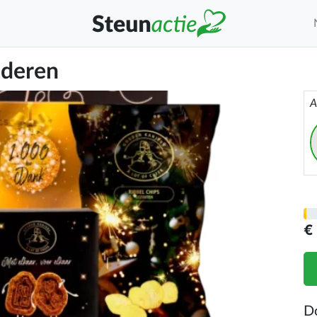
uderen
A
€
D