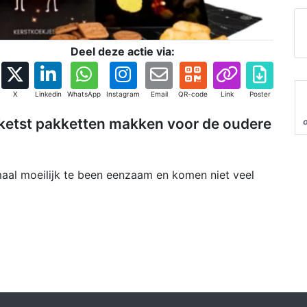
Deel deze actie via:
X
Linkedin
WhatsApp
Instagram
Email
QR-code
Link
Poster
 ketst pakketten makken voor de oudere
al moeilijk te been eenzaam en komen niet veel