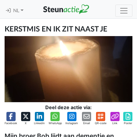
NL
KERSTMIS EN IK ZIT NAAST JE
Deel deze actie via:
Facebook
X
Linkedin
WhatsApp
Instagram
Email
QR-code
Link
Poster
Mijn broer Bob lijdt aan dementie en