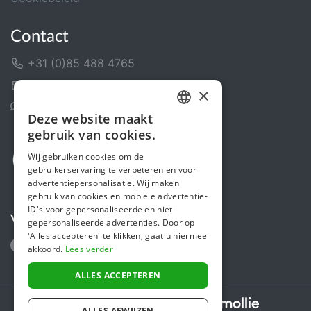
Contact
+31 (0)85 488 4765
Contactformulier
×
Helpcentrum
Deze website maakt
DUTCH
gebruik van cookies.
FRENCH
Wij gebruiken cookies om de
gebruikerservaring te verbeteren en voor
ENGLISH
advertentiepersonalisatie. Wij maken
gebruik van cookies en mobiele advertentie-
ID's voor gepersonaliseerde en niet-
Volg ons
gepersonaliseerde advertenties. Door op
'Alles accepteren' te klikken, gaat u hiermee
akkoord.
Lees verder
ALLES ACCEPTEREN
Secure payments powered by
ALLES AFWIJZEN