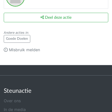
Deel deze actie
Andere acties in
:
Goede Doelen
Misbruik melden
Steunactie
Over ons
In de media