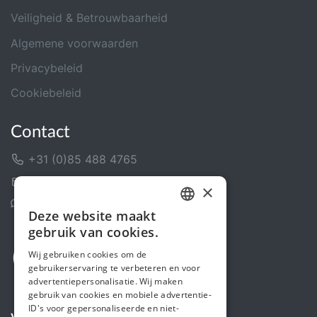
Veiligheid & Betrouwbaarheid
Algemene voorwaarden
Privacybeleid
Cookiebeleid
Contact
+31 (0)85 488 4765
Contactformulier
×
Helpcentrum
Deze website maakt
DUTCH
gebruik van cookies.
FRENCH
Wij gebruiken cookies om de
gebruikerservaring te verbeteren en voor
ENGLISH
advertentiepersonalisatie. Wij maken
gebruik van cookies en mobiele advertentie-
ID's voor gepersonaliseerde en niet-