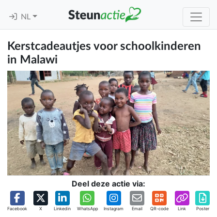
NL
Kerstcadeautjes voor schoolkinderen
in Malawi
Deel deze actie via:
Facebook
X
Linkedin
WhatsApp
Instagram
Email
QR-code
Link
Poster