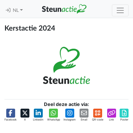
NL
Kerstactie 2024
Deel deze actie via:
Facebook
X
Linkedin
WhatsApp
Instagram
Email
QR-code
Link
Poster