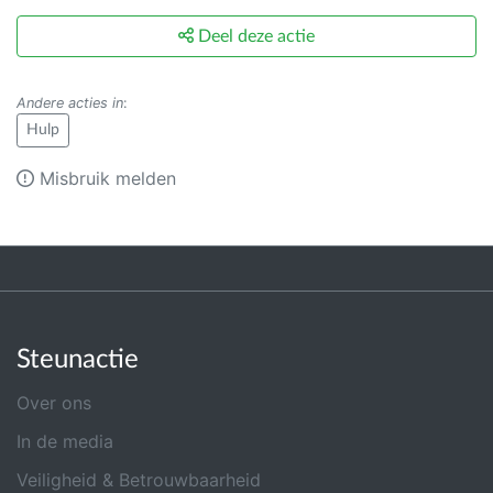
Deel deze actie
Andere acties in
:
Hulp
Misbruik melden
Steunactie
Over ons
In de media
Veiligheid & Betrouwbaarheid