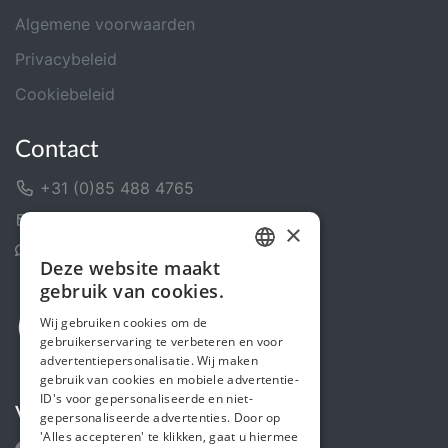
Algemene voorwaarden
Privacybeleid
Cookiebeleid
Contact
+31 (0)85 488 4765
Contactformulier
×
Helpcentrum
Deze website maakt
DUTCH
gebruik van cookies.
FRENCH
Wij gebruiken cookies om de
gebruikerservaring te verbeteren en voor
ENGLISH
advertentiepersonalisatie. Wij maken
gebruik van cookies en mobiele advertentie-
ID's voor gepersonaliseerde en niet-
Volg ons
gepersonaliseerde advertenties. Door op
'Alles accepteren' te klikken, gaat u hiermee