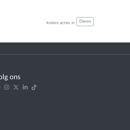
Dieren
Andere acties in
:
olg ons