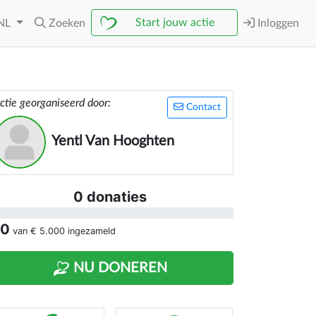
Start jouw actie
NL
Zoeken
Inloggen
ctie georganiseerd door:
Contact
Yentl Van Hooghten
0 donaties
 0
van
€ 5.000
ingezameld
NU DONEREN