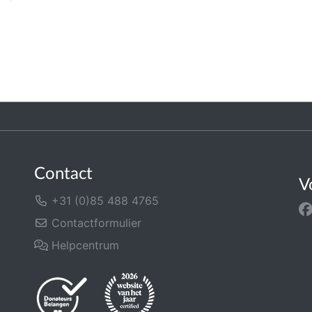
Contact
V
+31 (0)85 488 4765
Contactformulier
Helpcentrum