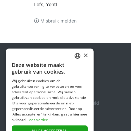
liefs, Yentl
Misbruik melden
×
Deze website maakt
DUTCH
gebruik van cookies.
Steunactie
FRENCH
Wij gebruiken cookies om de
Over ons
gebruikerservaring te verbeteren en voor
ENGLISH
advertentiepersonalisatie. Wij maken
In de media
gebruik van cookies en mobiele advertentie-
Veiligheid & Betrouwbaarheid
ID's voor gepersonaliseerde en niet-
gepersonaliseerde advertenties. Door op
Algemene voorwaarden
'Alles accepteren' te klikken, gaat u hiermee
akkoord.
Lees verder
Privacybeleid
ALLES ACCEPTEREN