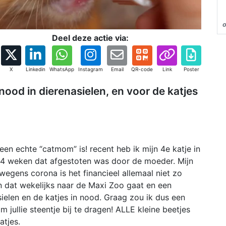
Deel deze actie via:
X
Linkedin
WhatsApp
Instagram
Email
QR-code
Link
Poster
 nood in dierenasielen, en voor de katjes
een echte “catmom” is! recent heb ik mijn 4e katje in
n 4 weken dat afgestoten was door de moeder. Mijn
wegens corona is het financieel allemaal niet zo
n dat wekelijks naar de Maxi Zoo gaat en een
sielen en de katjes in nood. Graag zou ik dus een
ullie steentje bij te dragen! ALLE kleine beetjes
hatjes.