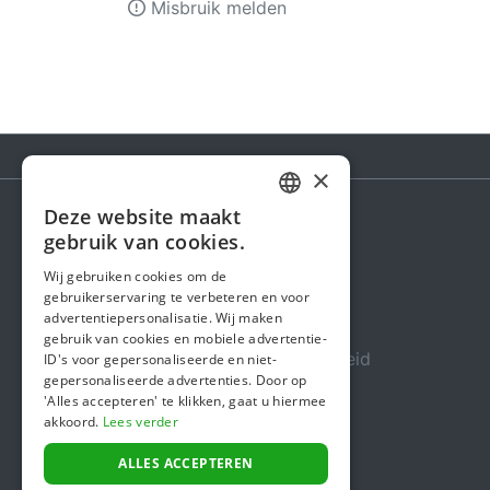
Misbruik melden
×
Deze website maakt
DUTCH
gebruik van cookies.
Steunactie
FRENCH
Wij gebruiken cookies om de
Over ons
gebruikerservaring te verbeteren en voor
ENGLISH
advertentiepersonalisatie. Wij maken
In de media
gebruik van cookies en mobiele advertentie-
Veiligheid & Betrouwbaarheid
ID's voor gepersonaliseerde en niet-
gepersonaliseerde advertenties. Door op
Algemene voorwaarden
'Alles accepteren' te klikken, gaat u hiermee
akkoord.
Lees verder
Privacybeleid
Cookiebeleid
ALLES ACCEPTEREN