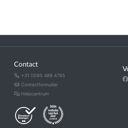
Contact
V
+31 (0)85 488 4765
Contactformulier
Helpcentrum