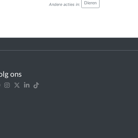
Dieren
Andere acties in
:
olg ons