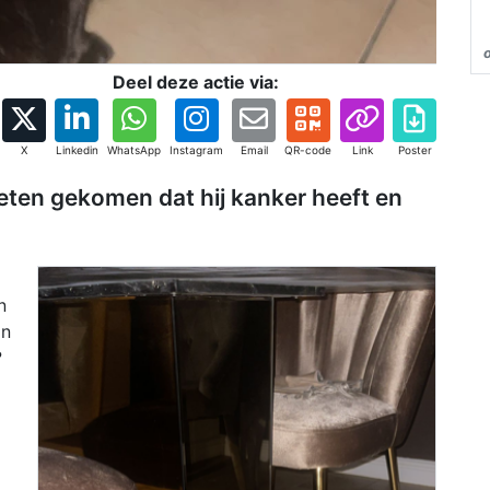
Deel deze actie via:
X
Linkedin
WhatsApp
Instagram
Email
QR-code
Link
Poster
 weten gekomen dat hij kanker heeft en
n
in
?