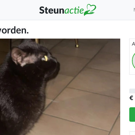
worden.
A
€