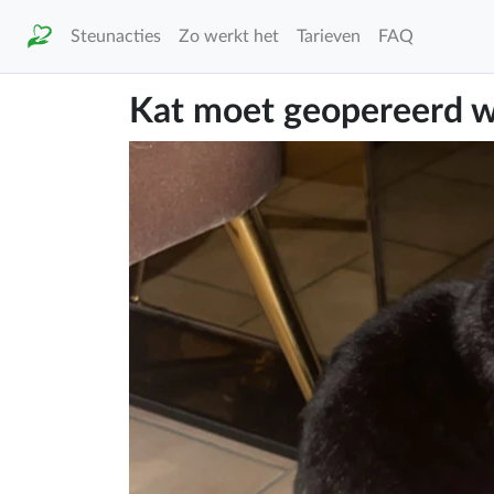
Steunacties
Zo werkt het
Tarieven
FAQ
Kat moet geopereerd 