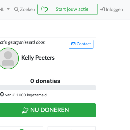
Start jouw actie
NL
Zoeken
Inloggen
ctie georganiseerd door:
Contact
Kelly Peeters
0 donaties
 0
van
€ 1.000
ingezameld
NU DONEREN