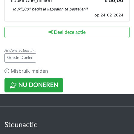
Loukii One_million
€ 50,00
loukii_001 begin je kapsalon te bestellen!!
op 24-02-2024
Deel deze actie
Andere acties in
:
Goede Doelen
Misbruik melden
NU DONEREN
Steunactie