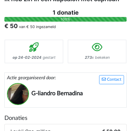
1 donatie
100%
€ 50
van
€ 50
ingezameld
op 24-02-2024
gestart
273
x bekeken
Actie georganiseerd door:
Contact
G-liandro Bernadina
Donaties