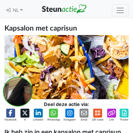
NL
Kapsalon met caprisun
Deel deze actie via:
Facebook
X
Linkedin
WhatsApp
Instagram
Email
QR-code
Link
Poster
Ik heb zin in een kapsalon met caprisun