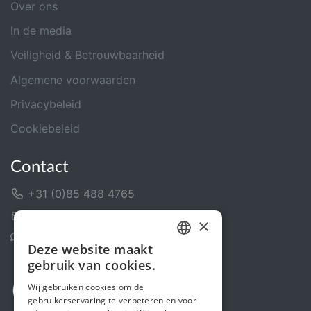
Over ons
In de media
Veiligheid & Betrouwbaarheid
Algemene voorwaarden
Privacybeleid
Cookiebeleid
Contact
+31 (0)85 488 4765
Contactformulier
×
Helpcentrum
Deze website maakt
DUTCH
gebruik van cookies.
FRENCH
Wij gebruiken cookies om de
gebruikerservaring te verbeteren en voor
ENGLISH