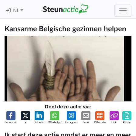
NL
Kansarme Belgische gezinnen helpen
Deel deze actie via:
Facebook
X
Linkedin
WhatsApp
Instagram
Email
QR-code
Link
Poster
Ik start deze actie,omdat er meer en meer