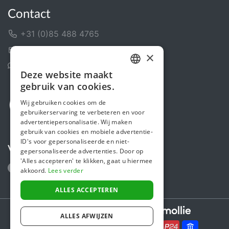
Contact
+31 (0)85 488 4765
Contactformulier
×
Helpcentrum
Deze website maakt
DUTCH
gebruik van cookies.
FRENCH
Wij gebruiken cookies om de
gebruikerservaring te verbeteren en voor
ENGLISH
advertentiepersonalisatie. Wij maken
gebruik van cookies en mobiele advertentie-
ID's voor gepersonaliseerde en niet-
Volg ons
gepersonaliseerde advertenties. Door op
'Alles accepteren' te klikken, gaat u hiermee
akkoord.
Lees verder
ALLES ACCEPTEREN
Secure payments powered by
ALLES AFWIJZEN