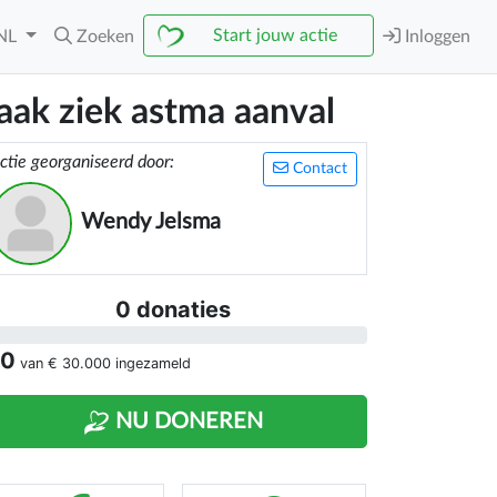
Start jouw actie
NL
Zoeken
Inloggen
aak ziek astma aanval
ctie georganiseerd door:
Contact
Wendy Jelsma
0 donaties
 0
van
€ 30.000
ingezameld
NU DONEREN