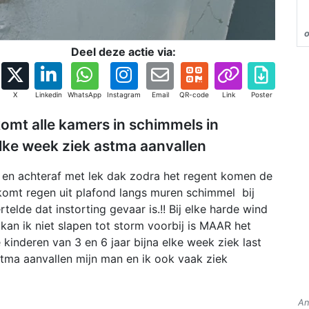
Deel deze actie via:
X
Linkedin
WhatsApp
Instagram
Email
QR-code
Link
Poster
omt alle kamers in schimmels in
lke week ziek astma aanvallen
t en achteraf met lek dak zodra het regent komen de
omt regen uit plafond langs muren schimmel bij
elde dat instorting gevaar is.!! Bij elke harde wind
 kan ik niet slapen tot storm voorbij is MAAR het
 kinderen van 3 en 6 jaar bijna elke week ziek last
astma aanvallen mijn man en ik ook vaak ziek
An