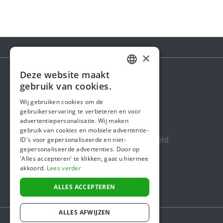
×
Deze website maakt
DUTCH
gebruik van cookies.
Steunactie
FRENCH
Wij gebruiken cookies om de
Over ons
gebruikerservaring te verbeteren en voor
ENGLISH
advertentiepersonalisatie. Wij maken
In de media
gebruik van cookies en mobiele advertentie-
Veiligheid & Betrouwbaarheid
ID's voor gepersonaliseerde en niet-
gepersonaliseerde advertenties. Door op
Algemene voorwaarden
'Alles accepteren' te klikken, gaat u hiermee
akkoord.
Lees verder
Privacybeleid
Cookiebeleid
ALLES ACCEPTEREN
ALLES AFWIJZEN