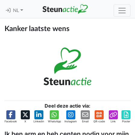
NL
Kanker laatste wens
Deel deze actie via:
Facebook
X
Linkedin
WhatsApp
Instagram
Email
QR-code
Link
Poster
Ik ben arm en heb centen nodig voor mijn