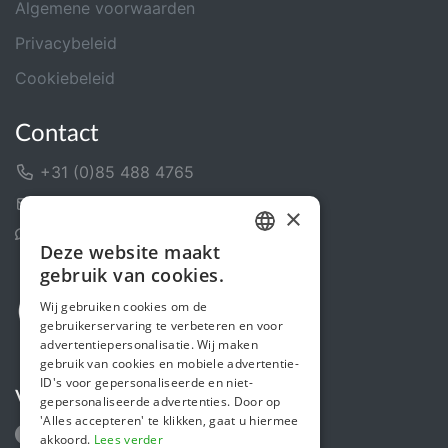
Algemene voorwaarden
Privacybeleid
Cookiebeleid
Contact
+31 (0)85 488 4765
Contactformulier
×
Helpcentrum
Deze website maakt
DUTCH
gebruik van cookies.
FRENCH
Wij gebruiken cookies om de
gebruikerservaring te verbeteren en voor
ENGLISH
advertentiepersonalisatie. Wij maken
gebruik van cookies en mobiele advertentie-
ID's voor gepersonaliseerde en niet-
Volg ons
gepersonaliseerde advertenties. Door op
'Alles accepteren' te klikken, gaat u hiermee
akkoord.
Lees verder