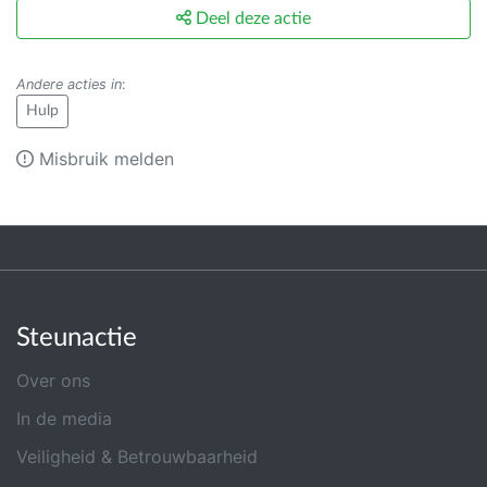
Deel deze actie
Andere acties in
:
Hulp
Misbruik melden
Steunactie
Over ons
In de media
Veiligheid & Betrouwbaarheid