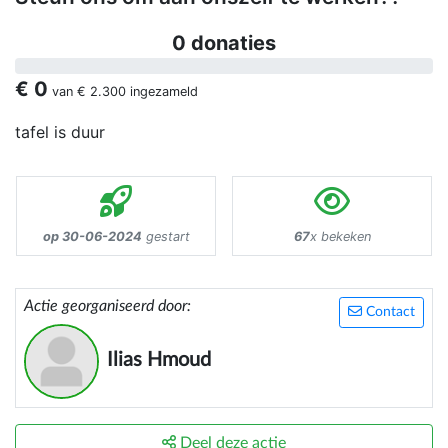
0 donaties
€ 0
van
€ 2.300
ingezameld
tafel is duur
op 30-06-2024
gestart
67
x bekeken
Actie georganiseerd door:
Contact
Ilias Hmoud
Deel deze actie