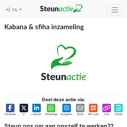
NL
Kabana & sfiha inzameling
Deel deze actie via:
Facebook
X
Linkedin
WhatsApp
Instagram
Email
QR-code
Link
Poster
Steun ons om aan onszelf te werken??