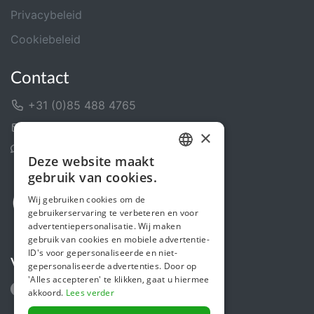
Privacybeleid
Cookiebeleid
Contact
+31 (0)85 488 4765
Contactformulier
×
Helpcentrum
Deze website maakt
DUTCH
gebruik van cookies.
FRENCH
Wij gebruiken cookies om de
gebruikerservaring te verbeteren en voor
ENGLISH
advertentiepersonalisatie. Wij maken
gebruik van cookies en mobiele advertentie-
ID's voor gepersonaliseerde en niet-
Volg ons
gepersonaliseerde advertenties. Door op
'Alles accepteren' te klikken, gaat u hiermee
akkoord.
Lees verder