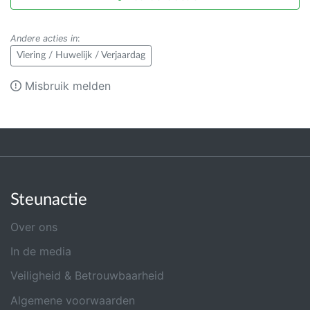
Andere acties in
:
Viering / Huwelijk / Verjaardag
Misbruik melden
Steunactie
Over ons
In de media
Veiligheid & Betrouwbaarheid
Algemene voorwaarden