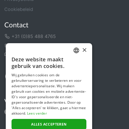
Cookiebeleid
Contact
+31 (0)85 488 4765
Contactformulier
×
Helpcentrum
Deze website maakt
DUTCH
gebruik van cookies.
FRENCH
Wij gebruiken cookies om de
gebruikerservaring te verbeteren en voor
ENGLISH
advertentiepersonalisatie. Wij maken
gebruik van cookies en mobiele advertentie-
ID's voor gepersonaliseerde en niet-
Volg ons
gepersonaliseerde advertenties. Door op
'Alles accepteren' te klikken, gaat u hiermee
akkoord.
Lees verder
ALLES ACCEPTEREN