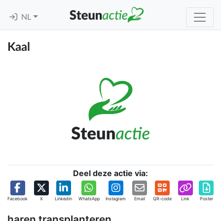
NL
Kaal
Deel deze actie via:
Facebook
X
Linkedin
WhatsApp
Instagram
Email
QR-code
Link
Poster
haren transplanteren