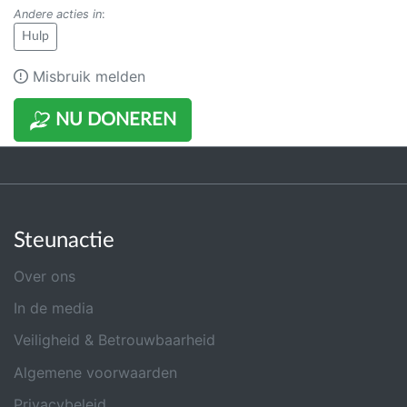
Andere acties in
:
Hulp
Misbruik melden
NU DONEREN
Steunactie
Over ons
In de media
Veiligheid & Betrouwbaarheid
Algemene voorwaarden
Privacybeleid