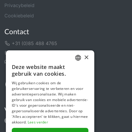
Privacybeleid
Cookiebeleid
Contact
+31 (0)85 488 4765
Contactformulier
×
Helpcentrum
Deze website maakt
DUTCH
gebruik van cookies.
FRENCH
Wij gebruiken cookies om de
gebruikerservaring te verbeteren en voor
ENGLISH
advertentiepersonalisatie. Wij maken
gebruik van cookies en mobiele advertentie-
ID's voor gepersonaliseerde en niet-
Volg ons
gepersonaliseerde advertenties. Door op
'Alles accepteren' te klikken, gaat u hiermee
akkoord.
Lees verder