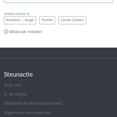
Andere acties in
:
Kinderen / Jeugd
Familie
Goede Doelen
Misbruik melden
Steunactie
Over ons
In de media
Veiligheid & Betrouwbaarheid
Algemene voorwaarden