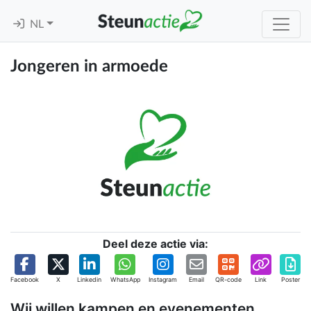
NL
Jongeren in armoede
Deel deze actie via:
Facebook
X
Linkedin
WhatsApp
Instagram
Email
QR-code
Link
Poster
Wij willen kampen en evenementen