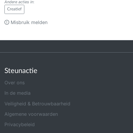
Andere acties in
:
Creatief
Misbruik melden
Steunactie
Over ons
In de media
Veiligheid & Betrouwbaarheid
Algemene voorwaarden
Privacybeleid