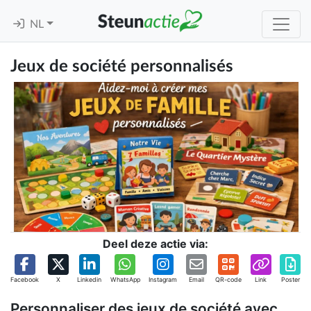
NL
Jeux de société personnalisés
Deel deze actie via:
Facebook
X
Linkedin
WhatsApp
Instagram
Email
QR-code
Link
Poster
Personnaliser des jeux de société avec