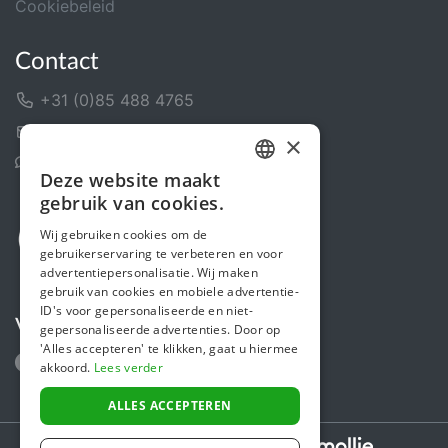
Cookiebeleid
Contact
+31 (0)85 488 4765
Contactformulier
×
Helpcentrum
Deze website maakt
DUTCH
gebruik van cookies.
FRENCH
Wij gebruiken cookies om de
gebruikerservaring te verbeteren en voor
ENGLISH
advertentiepersonalisatie. Wij maken
gebruik van cookies en mobiele advertentie-
ID's voor gepersonaliseerde en niet-
Volg ons
gepersonaliseerde advertenties. Door op
'Alles accepteren' te klikken, gaat u hiermee
akkoord.
Lees verder
ALLES ACCEPTEREN
Secure payments powered by