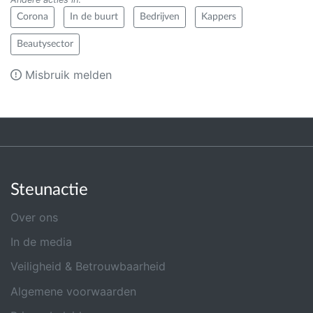
Corona
In de buurt
Bedrijven
Kappers
Beautysector
Misbruik melden
Steunactie
Over ons
In de media
Veiligheid & Betrouwbaarheid
Algemene voorwaarden