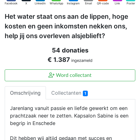
Facebook
X
Linkedin
WhatsApp
Instagram
Email
QR-code
Link
Poster
Het water staat ons aan de lippen, hoge
kosten en geen inkomsten nekken ons,
help jij ons overleven alsjeblieft?
54 donaties
€ 1.387
ingezameld
Word collectant
Omschrijving
Collectanten
1
Jarenlang vanuit passie en liefde gewerkt om een
prachtzaak neer te zetten. Kapsalon Sabine is een
begrip in Enschede
Dit hebben wij altijd gedaan met succes en