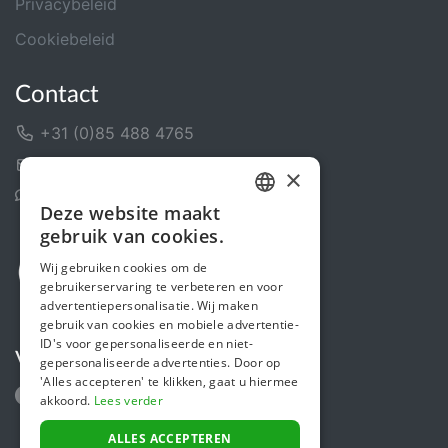
Privacybeleid
Cookiebeleid
Contact
+31 (0)85 488 4765
Contactformulier
×
Helpcentrum
Deze website maakt
DUTCH
gebruik van cookies.
FRENCH
Wij gebruiken cookies om de
gebruikerservaring te verbeteren en voor
ENGLISH
advertentiepersonalisatie. Wij maken
gebruik van cookies en mobiele advertentie-
ID's voor gepersonaliseerde en niet-
Volg ons
gepersonaliseerde advertenties. Door op
'Alles accepteren' te klikken, gaat u hiermee
akkoord.
Lees verder
ALLES ACCEPTEREN