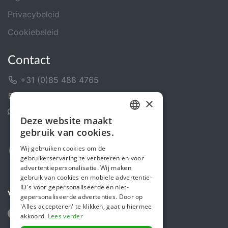
Privacybeleid
Cookiebeleid
Contact
+31 (0)85 488 4765
Contactformulier
×
Helpcentrum
Deze website maakt
DUTCH
gebruik van cookies.
FRENCH
Wij gebruiken cookies om de
gebruikerservaring te verbeteren en voor
ENGLISH
advertentiepersonalisatie. Wij maken
gebruik van cookies en mobiele advertentie-
ID's voor gepersonaliseerde en niet-
Volg ons
gepersonaliseerde advertenties. Door op
'Alles accepteren' te klikken, gaat u hiermee
akkoord.
Lees verder