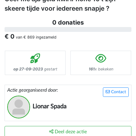
skeere tijde voor iedereen snapje ?
0 donaties
€ 0
van
€ 869
ingezameld
op 27-09-2023
gestart
161
x bekeken
Actie georganiseerd door:
Contact
Lionar Spada
Deel deze actie