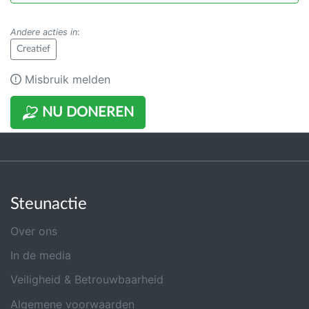
Andere acties in
:
Creatief
Misbruik melden
NU DONEREN
Steunactie
Over ons
In de media
Veiligheid & Betrouwbaarheid
Algemene voorwaarden