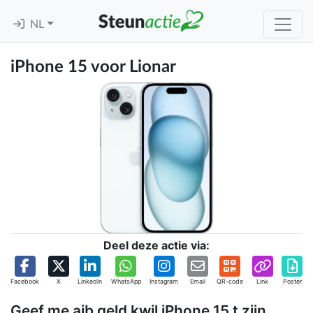
NL
iPhone 15 voor Lionar
Deel deze actie via:
Facebook
X
Linkedin
WhatsApp
Instagram
Email
QR-code
Link
Poster
Geef me ajb geld kwil iPhone 15 t zijn