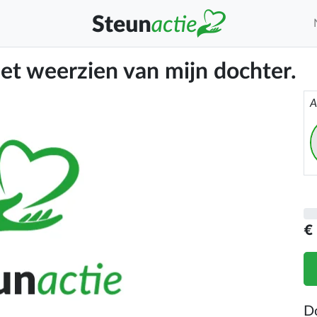
het weerzien van mijn dochter.
A
€
D