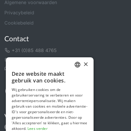
Algemene voorwaarden
Privacybeleid
Cookiebeleid
Contact
+31 (0)85 488 4765
Contactformulier
×
Helpcentrum
Deze website maakt
DUTCH
gebruik van cookies.
FRENCH
Wij gebruiken cookies om de
gebruikerservaring te verbeteren en voor
ENGLISH
advertentiepersonalisatie. Wij maken
gebruik van cookies en mobiele advertentie-
ID's voor gepersonaliseerde en niet-
Volg ons
gepersonaliseerde advertenties. Door op
'Alles accepteren' te klikken, gaat u hiermee
akkoord.
Lees verder