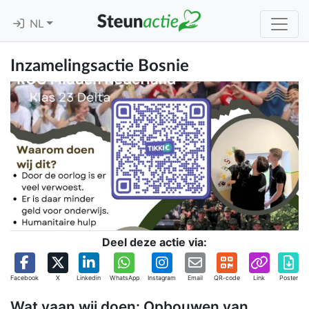
NL
Inzamelingsactie Bosnie
Deel deze actie via:
Facebook
X
Linkedin
WhatsApp
Instagram
Email
QR-code
Link
Poster
Wat vaan wij doen: Opbouwen van