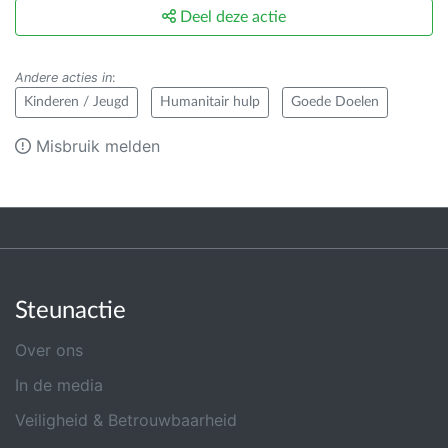
Deel deze actie
Andere acties in
:
Kinderen / Jeugd
Humanitair hulp
Goede Doelen
Misbruik melden
Steunactie
Over ons
In de media
Veiligheid & Betrouwbaarheid