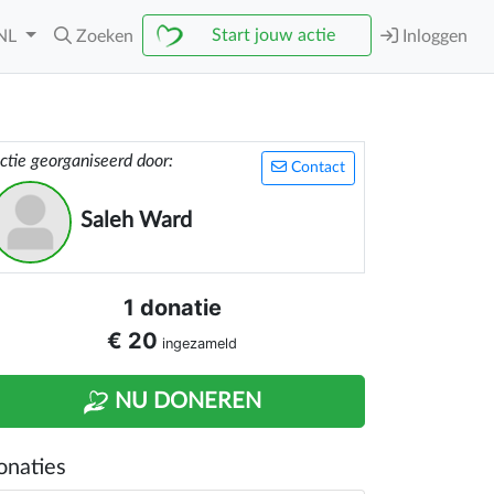
Start jouw actie
NL
Zoeken
Inloggen
ctie georganiseerd door:
Contact
Saleh Ward
1 donatie
€ 20
ingezameld
NU DONEREN
onaties