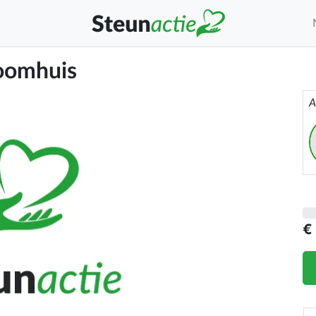
roomhuis
A
€