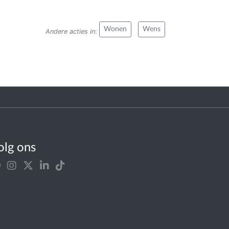
Wonen
Wens
Andere acties in
:
olg ons