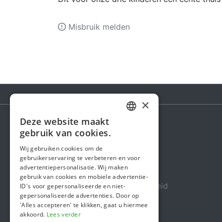
Misbruik melden
×
Deze website maakt
DUTCH
gebruik van cookies.
Steunactie
FRENCH
Wij gebruiken cookies om de
Over ons
gebruikerservaring te verbeteren en voor
ENGLISH
advertentiepersonalisatie. Wij maken
In de media
gebruik van cookies en mobiele advertentie-
Veiligheid & Betrouwbaarheid
ID's voor gepersonaliseerde en niet-
gepersonaliseerde advertenties. Door op
Algemene voorwaarden
'Alles accepteren' te klikken, gaat u hiermee
akkoord.
Lees verder
Privacybeleid