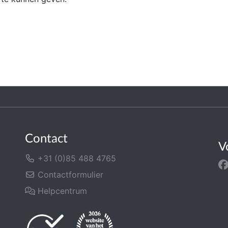
Contact
V
+31 (0)85 488 4765
Contactformulier
Helpcentrum