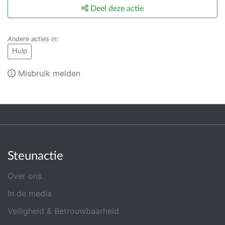
Deel deze actie
Andere acties in
:
Hulp
Misbruik melden
Steunactie
Over ons
In de media
Veiligheid & Betrouwbaarheid