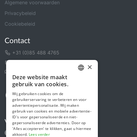
Algemene voorwaarden
Privacybeleid
Cookiebeleid
Contact
+31 (0)85 488 4765
Contactformulier
×
Helpcentrum
Deze website maakt
DUTCH
gebruik van cookies.
FRENCH
Wij gebruiken cookies om de
gebruikerservaring te verbeteren en voor
ENGLISH
advertentiepersonalisatie. Wij maken
gebruik van cookies en mobiele advertentie-
ID's voor gepersonaliseerde en niet-
Volg ons
gepersonaliseerde advertenties. Door op
'Alles accepteren' te klikken, gaat u hiermee
akkoord.
Lees verder