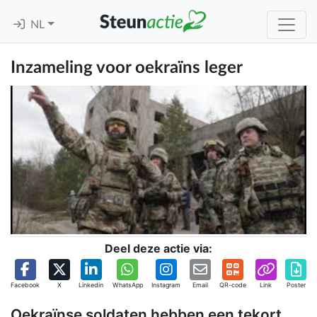
NL
Inzameling voor oekraïns leger
Deel deze actie via:
Facebook
X
Linkedin
WhatsApp
Instagram
Email
QR-code
Link
Poster
Oekraïnse soldaten hebben een tekort