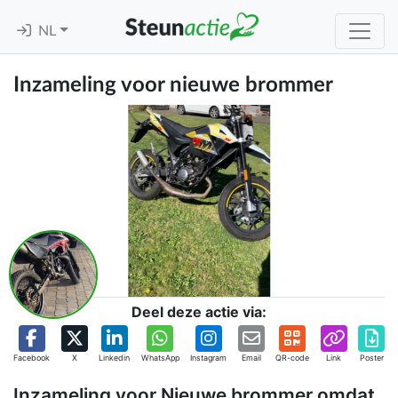
NL
Inzameling voor nieuwe brommer
Deel deze actie via:
Facebook
X
Linkedin
WhatsApp
Instagram
Email
QR-code
Link
Poster
Inzameling voor Nieuwe brommer omdat