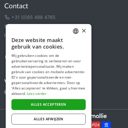
Contact
+31 (0)85 488 4765
Contactformulier
×
Helpcentrum
Deze website maakt
DUTCH
gebruik van cookies.
FRENCH
Wij gebruiken cookies om de
gebruikerservaring te verbeteren en voor
ENGLISH
advertentiepersonalisatie. Wij maken
gebruik van cookies en mobiele advertentie-
ID's voor gepersonaliseerde en niet-
Volg ons
gepersonaliseerde advertenties. Door op
'Alles accepteren' te klikken, gaat u hiermee
akkoord.
Lees verder
ALLES ACCEPTEREN
Secure payments powered by
ALLES AFWIJZEN