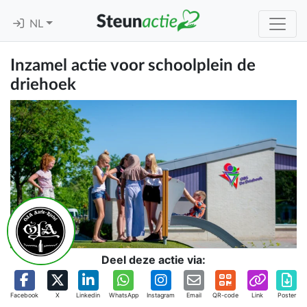
NL
Inzamel actie voor schoolplein de
driehoek
Deel deze actie via:
Facebook
X
Linkedin
WhatsApp
Instagram
Email
QR-code
Link
Poster