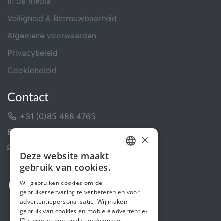
In de media
Veiligheid & Betrouwbaarheid
Algemene voorwaarden
Privacybeleid
Cookiebeleid
Contact
+31 (0)85 488 4765
Contactformulier
×
Helpcentrum
Deze website maakt
DUTCH
gebruik van cookies.
FRENCH
Wij gebruiken cookies om de
gebruikerservaring te verbeteren en voor
ENGLISH
advertentiepersonalisatie. Wij maken
gebruik van cookies en mobiele advertentie-
ID's voor gepersonaliseerde en niet-