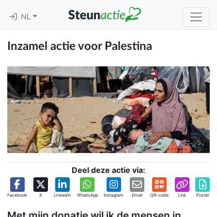
NL
Inzamel actie voor Palestina
Deel deze actie via:
Facebook
X
Linkedin
WhatsApp
Instagram
Email
QR-code
Link
Poster
Met mijn donatie wil ik de mensen in