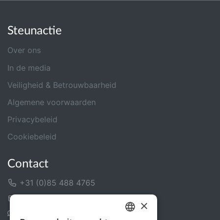
Steunactie
Over ons
In de media
Veiligheid & Betrouwbaarheid
Algemene voorwaarden
Privacybeleid
Cookiebeleid
Contact
+31 (0)85 488 4765
Contactformulier
×
Helpcentrum