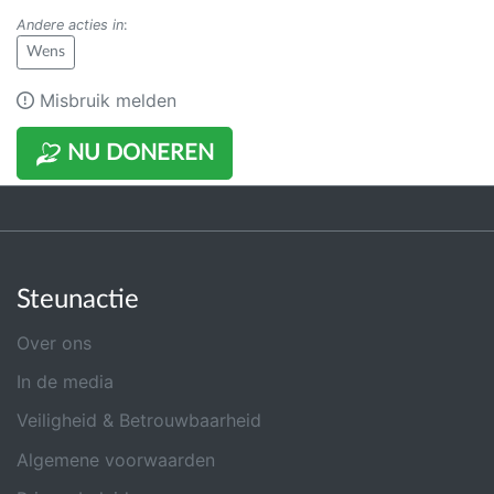
Andere acties in
:
Wens
Misbruik melden
NU DONEREN
Steunactie
Over ons
In de media
Veiligheid & Betrouwbaarheid
Algemene voorwaarden