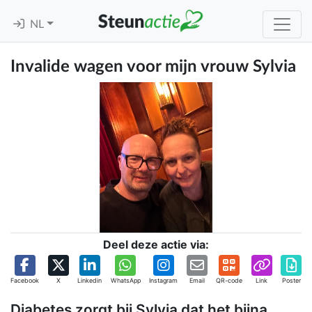
NL
Invalide wagen voor mijn vrouw Sylvia
Deel deze actie via:
Facebook
X
Linkedin
WhatsApp
Instagram
Email
QR-code
Link
Poster
Diabetes zorgt bij Sylvia dat het bijna