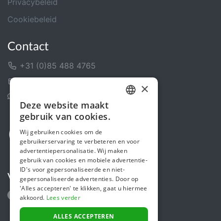
Privacybeleid
Cookiebeleid
Contact
+31 (0)85 488 4765
Contactformulier
×
Helpcentrum
Deze website maakt
DUTCH
gebruik van cookies.
FRENCH
Wij gebruiken cookies om de
gebruikerservaring te verbeteren en voor
ENGLISH
advertentiepersonalisatie. Wij maken
gebruik van cookies en mobiele advertentie-
ID's voor gepersonaliseerde en niet-
Volg ons
gepersonaliseerde advertenties. Door op
'Alles accepteren' te klikken, gaat u hiermee
akkoord.
Lees verder
ALLES ACCEPTEREN