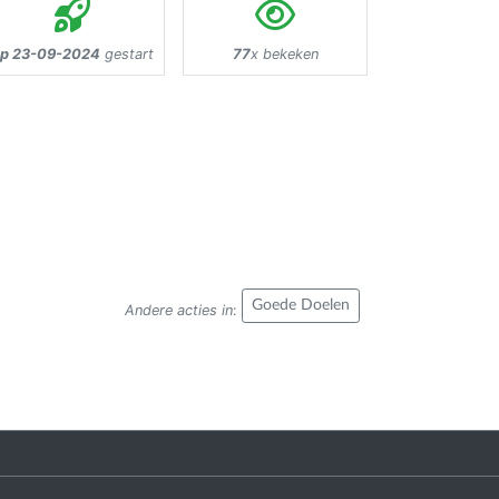
p 23-09-2024
gestart
77
x bekeken
Goede Doelen
Andere acties in
: