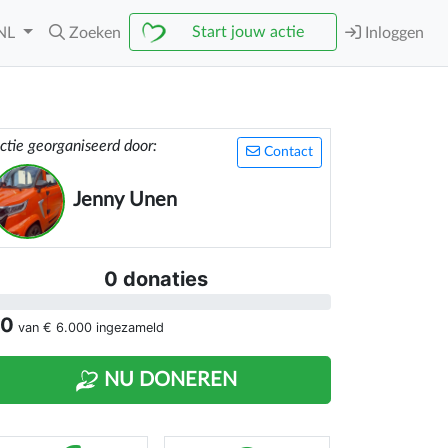
Start jouw actie
NL
Zoeken
Inloggen
ctie georganiseerd door:
Contact
Jenny Unen
0 donaties
 0
van
€ 6.000
ingezameld
NU DONEREN