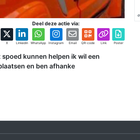
o
Deel deze actie via:
X
Linkedin
WhatsApp
Instagram
Email
QR-code
Link
Poster
met spoed kunnen helpen ik wil een
rplaatsen en ben afhanke