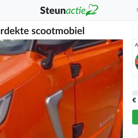
verdekte scootmobiel
A
€