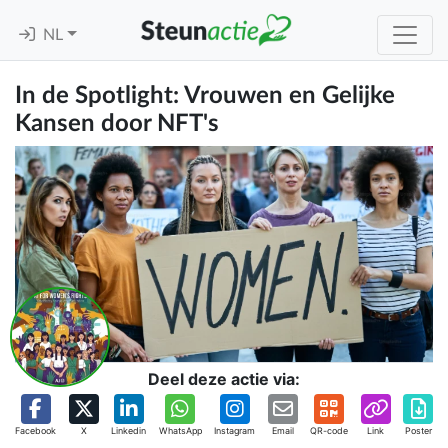
NL
In de Spotlight: Vrouwen en Gelijke
Kansen door NFT's
Deel deze actie via:
Facebook
X
Linkedin
WhatsApp
Instagram
Email
QR-code
Link
Poster