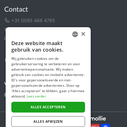
Contact
+31 (0)85 488 4765
Contactformulier
×
Helpcentrum
Deze website maakt
DUTCH
gebruik van cookies.
FRENCH
Wij gebruiken cookies om de
gebruikerservaring te verbeteren en voor
ENGLISH
advertentiepersonalisatie. Wij maken
gebruik van cookies en mobiele advertentie-
ID's voor gepersonaliseerde en niet-
Volg ons
gepersonaliseerde advertenties. Door op
'Alles accepteren' te klikken, gaat u hiermee
akkoord.
Lees verder
ALLES ACCEPTEREN
Secure payments powered by
ALLES AFWIJZEN