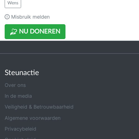
Wens
Misbruik melden
NU DONEREN
Steunactie
Over ons
In de media
Veiligheid & Betrouwbaarheid
Algemene voorwaarden
Privacybeleid