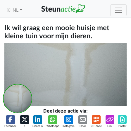
NL
Ik wil graag een mooie huisje met
kleine tuin voor mijn dieren.
Deel deze actie via:
Facebook
X
Linkedin
WhatsApp
Instagram
Email
QR-code
Link
Poster