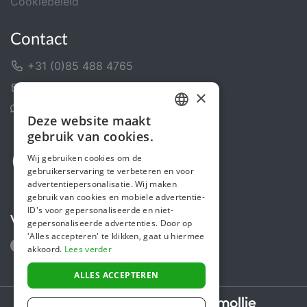
Cookiebeleid
Contact
+31 (0)85 488 4765
Contactformulier
×
Helpcentrum
Deze website maakt
DUTCH
gebruik van cookies.
FRENCH
Wij gebruiken cookies om de
gebruikerservaring te verbeteren en voor
ENGLISH
advertentiepersonalisatie. Wij maken
gebruik van cookies en mobiele advertentie-
ID's voor gepersonaliseerde en niet-
Volg ons
gepersonaliseerde advertenties. Door op
'Alles accepteren' te klikken, gaat u hiermee
akkoord.
Lees verder
ALLES ACCEPTEREN
Secure payments powered by